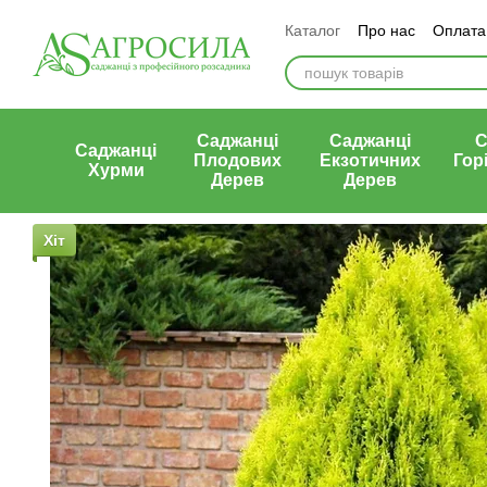
Перейти к основному контенту
Каталог
Про нас
Оплата 
Статті
Контакти
Відгу
Саджанці
Саджанці
С
Саджанці
Плодових
Екзотичних
Гор
Хурми
Дерев
Дерев
Хіт