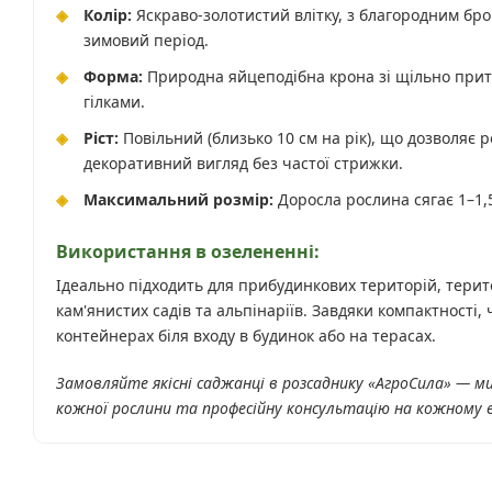
Колір:
Яскраво-золотистий влітку, з благородним бро
зимовий період.
Форма:
Природна яйцеподібна крона зі щільно при
гілками.
Ріст:
Повільний (близько 10 см на рік), що дозволяє р
декоративний вигляд без частої стрижки.
Максимальний розмір:
Доросла рослина сягає 1–1,5
Використання в озелененні:
Ідеально підходить для прибудинкових територій, терит
кам'янистих садів та альпінаріїв. Завдяки компактності,
контейнерах біля входу в будинок або на терасах.
Замовляйте якісні саджанці в розсаднику «АгроСила» — м
кожної рослини та професійну консультацію на кожному 