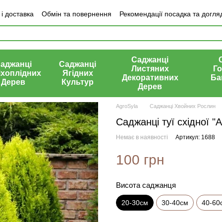
і доставка
Обмін та повернення
Рекомендації посадка та догля
ки про магазин
Саджанці
аджанці
Саджанці
Листяних
Го
іхоплідних
Ягідних
Декоративних
Ба
Дерев
Культур
Дерев
AgroSyla
Саджанці Хвойних Рослин
Саджанці туї східної "
Немає в наявності
Артикул: 1688
100 грн
Висота саджанця
20-30см
30-40см
40-60