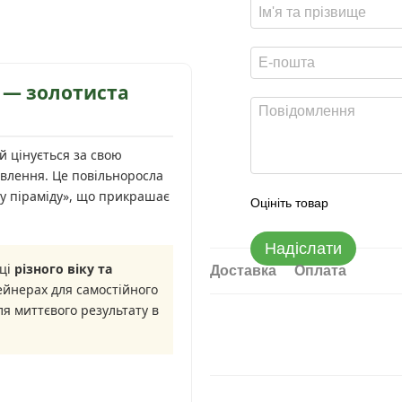
) — золотиста
 цінується за свою
рвлення. Це повільноросла
ту піраміду», що прикрашає
Оцініть товар
Надіслати
нці
різного віку та
Доставка
Оплата
ейнерах для самостійного
я миттєвого результату в