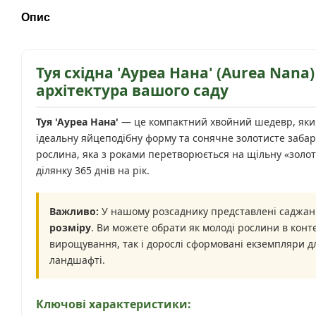
Опис
Туя східна 'Ауреа Нана' (Aurea Nana
архітектура вашого саду
Туя 'Ауреа Нана'
— це компактний хвойний шедевр, який
ідеальну яйцеподібну форму та сонячне золотисте заба
рослина, яка з роками перетворюється на щільну «золо
ділянку 365 днів на рік.
Важливо:
У нашому розсаднику представлені саджа
розміру
. Ви можете обрати як молоді рослини в конт
вирощування, так і дорослі сформовані екземпляри дл
ландшафті.
Ключові характеристики: