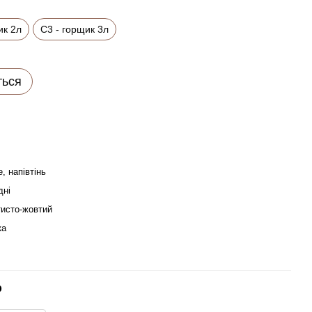
ик 2л
C3 - горщик 3л
ться
, напівтінь
дні
тисто-жовтий
ка
р