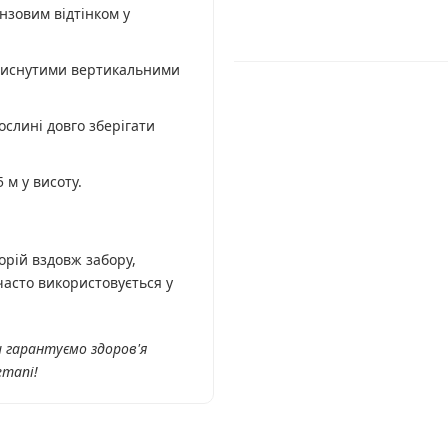
нзовим відтінком у
тиснутими вертикальними
ослині довго зберігати
 м у висоту.
орій вздовж забору,
 часто використовується у
и гарантуємо здоров'я
етапі!