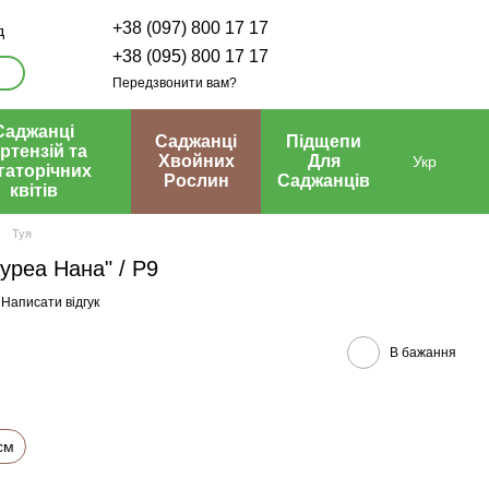
+38 (097) 800 17 17
д
+38 (095) 800 17 17
Передзвонити вам?
Саджанці
Саджанці
Підщепи
ртензій та
Хвойних
Для
Укр
гаторічних
Рослин
Саджанців
квітів
Туя
Ауреа Нана" / Р9
Написати відгук
В бажання
см