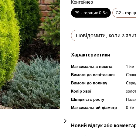
Контейнер
P9 - горщик 0,5л
C2 - горщ
Повідомити, коли з'яви
Характеристики
Максимальна висота
1.5м
Вимоги до освітлення
Сонце
Вимоги до поливу
Сере
Колір хвої
золо
Швидкість росту
Низь
Максимальний діаметр
0.7м
Новий відгук або комента