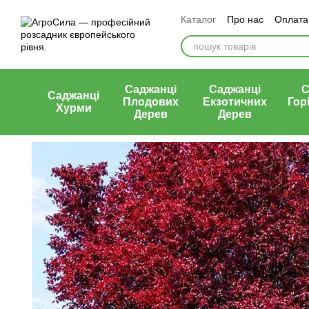
Перейти к основному контенту
Каталог
Про нас
Оплата 
Статті
Контакти
Відгу
Саджанці
Саджанці
С
Саджанці
Плодових
Екзотичних
Гор
Хурми
Дерев
Дерев