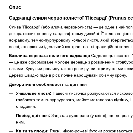
Опис
Саджанці сливи червонолистої 'Піссарді' (Prunus ceras
Слива 'Піссарді' (або алича червонолиста) — це одне з найпо
декоративних дерев у ландшафтному дизайні. Її головна цінніс
яскравому, темно-пурпуровому кольорі листя, який зберігається
осені, створюючи ідеальний контраст на тлі традиційної зелені.
Важлива перевага великого саджанця
Саджанець висотою 15
— це вже сформоване молоде деревце з розвиненим стовбуро
гілками. Купуючи рослину такого розміру, ви отримуєте миттєв
Дерево швидко піде в ріст, почне нарощувати об'ємну крону.
Декоративні особливості та цвітіння
Унікальне листя:
Навесні листочки розпускаються яскраво
глибокого темно-пурпурового, майже металевого відтінку, і
опадання.
Період цвітіння:
Зацвітає дуже рано (у квітні), ще до розп
ним.
Квіти та плоди:
Рясні, ніжно-рожеві бутони розкриваються у 