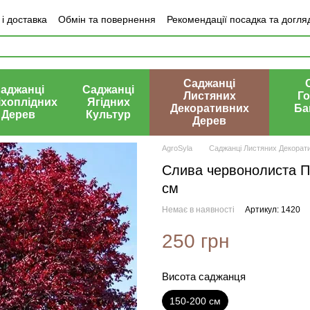
і доставка
Обмін та повернення
Рекомендації посадка та догля
ки про магазин
Саджанці
аджанці
Саджанці
Листяних
Го
іхоплідних
Ягідних
Декоративних
Ба
Дерев
Культур
Дерев
AgroSyla
Саджанці Листяних Декорат
Слива червонолиста Піс
см
Немає в наявності
Артикул: 1420
250 грн
Висота саджанця
150-200 см