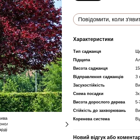
Повідомити, коли з'яви
Характеристики
Тип саджанця
Щ
Підщепа
А
Висота саджанця
15
Відправлення саджанців
З 
Засухостійкість
Ви
Схема посадки
3х
Висота дорослого дерева
5-
Стійкість до захворювань
Ви
Коренева система
Ві
Новий відгук або комента