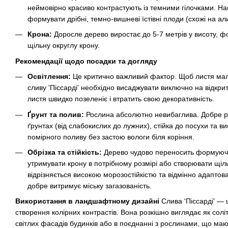
неймовірно красиво контрастують із темними гілочками. На
формувати дрібні, темно-вишневі їстівні плоди (схожі на ал
Крона:
Доросле дерево виростає до 5-7 метрів у висоту, ф
щільну округлу крону.
Рекомендації щодо посадки та догляду
Освітлення:
Це критично важливий фактор. Щоб листя мал
сливу 'Піссарді' необхідно висаджувати виключно на відкрити
листя швидко позеленіє і втратить свою декоративність.
Ґрунт та полив:
Рослина абсолютно невибаглива. Добре ро
ґрунтах (від слабокислих до лужних), стійка до посухи та 
помірного поливу без застою вологи біля коріння.
Обрізка та стійкість:
Дерево чудово переносить формуючу
утримувати крону в потрібному розмірі або створювати щіл
відрізняється високою морозостійкістю та відмінно адаптова
добре витримує міську загазованість.
Використання в ландшафтному дизайні
Слива 'Піссарді' — 
створення колірних контрастів. Вона розкішно виглядає як соліт
світлих фасадів будинків або в поєднанні з рослинами, що мают