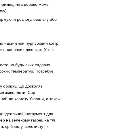
прикінці літа дерево може
ичу).
ормуючи розлогу, овальну або
о насичений пурпуровий колір,
х, сонячних ділянках. У тіні
сте на будь-яких садових
високих температур. Потребує
 обрізку, що дозволяє
ьні живоплоти. Сорт
ний до клімату України, а також
це ідеальний інструмент для
ер на зеленому газоні, на тлі
ь сріблясту, золотисту чи