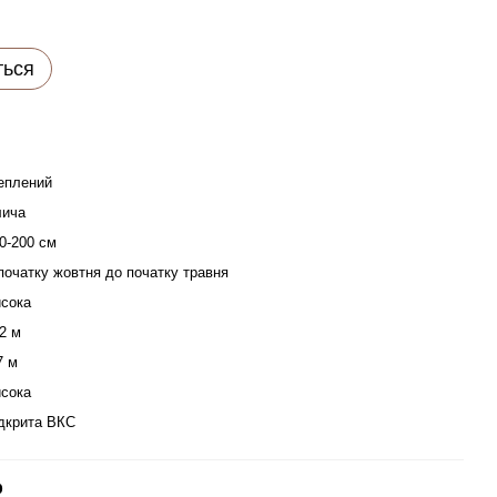
ться
еплений
лича
0-200 см
початку жовтня до початку травня
сока
2 м
7 м
сока
дкрита ВКС
р