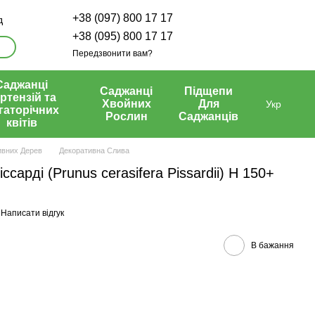
+38 (097) 800 17 17
д
+38 (095) 800 17 17
Передзвонити вам?
Саджанці
Саджанці
Підщепи
ртензій та
Хвойних
Для
Укр
гаторічних
Рослин
Саджанців
квітів
ивних Дерев
Декоративна Слива
сарді (Prunus cerasifera Pissardii) H 150+
Написати відгук
В бажання