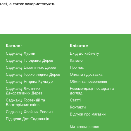
алеї, а також використовують
Каталог
Клієнтам
Саджанці Хурми
Вхід до кабінету
Саджанці Плодових Дерев
Каталог
Саджанці Екзотичних Дерев
Про нас
Саджанці Горіхоплідних Дерев
Оплата і доставка
Саджанці Ягідних Культур
Обмін та повернення
Саджанці Листяних
Рекомендації посадка та
Декоративних Дерев
догляд
Саджанці Гортензій та
Статті
Багаторічних квітів
Контакти
Саджанці Хвойних Рослин
Відгуки про магазин
Підщепи Для Саджанців
Ми в соцмережах