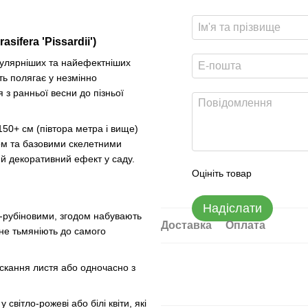
ifera 'Pissardii')
пулярніших та найефектніших
ть полягає у незмінно
 з ранньої весни до пізньої
0+ см (півтора метра і вище)
м та базовими скелетними
ий декоративний ефект у саду.
Оцініть товар
Надіслати
-рубіновими, згодом набувають
Доставка
Оплата
 не тьмяніють до самого
ускання листя або одночасно з
світло-рожеві або білі квіти, які