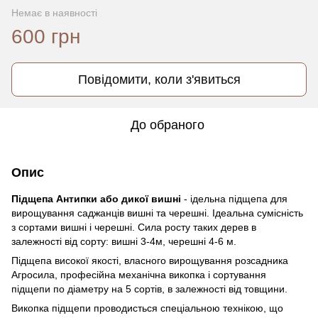
Немає в наявності
600 грн
Повідомити, коли з'явиться
До обраного
Опис
Підщепа Антипки або дикої вишні
- ідельна підщепа для
вирощування саджанців вишні та черешні. Ідеальна сумісність
з сортами вишні і черешні. Сила росту таких дерев в
залежності від сорту: вишні 3-4м, черешні 4-6 м.
Підщепа високої якості, власного вирощування розсадника
Агросила, професійна механічна викопка і сортування
підщепи по діаметру на 5 сортів, в залежності від товщини.
Викопка підщепи проводисться спеціальною технікою, що