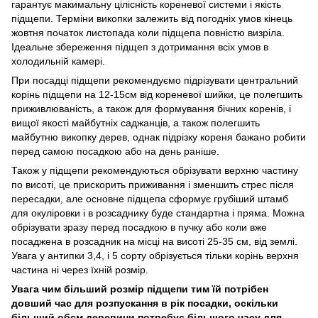
гарантує макимальну цілісність кореневої системи і якість
підщепи. Терміни викопки залежить від погодніх умов кінець
жовтня початок листопада коли підщепа повністю визріла.
Ідеальне збереження підщеп з дотримання всіх умов в
холодильній камері.
При посадці підщепи рекомендуємо підрізувати центральний
корінь підщепи на 12-15см від кореневої шийки, це полегшить
приживлюваність, а також для формування бічних коренів, і
вищої якості майбутніх саджанців, а також полегшить
майбутню викопку дерев, однак підрізку кореня бажано робити
перед самою посадкою або на день раніше.
Також у підщепи рекомендуються обрізувати верхню частину
по висоті, це прискорить приживання і зменшить стрес після
пересадки, але основне підщепа сформує грубіший штамб
для окуліровки і в розсаднику буде стандартна і пряма. Можна
обрізувати зразу перед посадкою в пучку або коли вже
посаджена в розсадник на місці на висоті 25-35 см, від землі.
Увага у антипки 3,4, і 5 сорту обрізується тільки корінь верхня
частина ні через їхній розмір.
Увага чим більший розмір підщепи тим їй потрібен
довший час для розпускання в рік посадки, оскільки
більший обєм деревини потребує більшого часу для