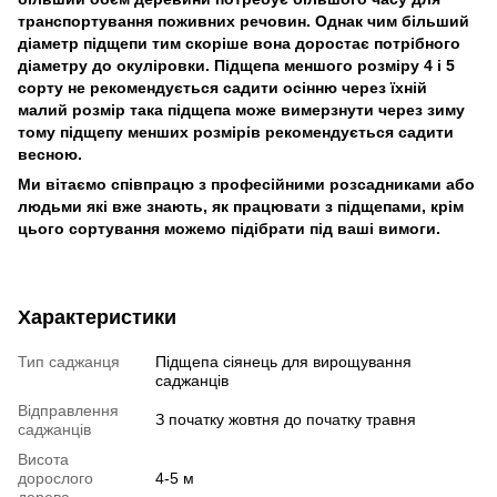
транспортування поживних речовин. Однак чим більший
діаметр підщепи тим скоріше вона доростає потрібного
діаметру до окуліровки. Підщепа меншого розміру 4 і 5
сорту не рекомендується садити осінню через їхній
малий розмір така підщепа може вимерзнути через зиму
тому підщепу менших розмірів рекомендується садити
весною.
Ми вітаємо співпрацю з професійними розсадниками або
людьми які вже знають, як працювати з підщепами, крім
цього сортування можемо підібрати під ваші вимоги.
Характеристики
Тип саджанця
Підщепа сіянець для вирощування
саджанців
Відправлення
З початку жовтня до початку травня
саджанців
Висота
дорослого
4-5 м
дерева