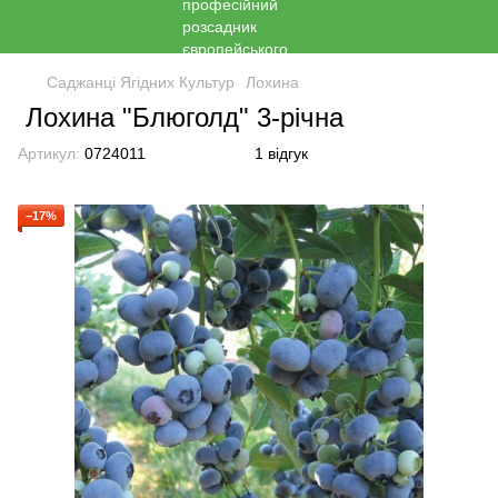
Саджанці Ягідних Культур
Лохина
Лохина "Блюголд" 3-річна
Артикул:
0724011
1 відгук
−17%