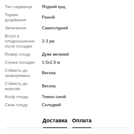
Тип саджанця
Ягідний кущ
Термін
Ранній
дозрівання
Запилення
Самоплідний
Вступ в
плодоношення
2-3 рік
після посадки
Розмір плоду
Дуже великий
Схема посадки
1.5х1.5 м
Стійкість до
Висока
захворювань
Стійкість до
Висока
морозів
Колір плоду
Темно-синій
Смак плоду
Солодкий
Доставка
Оплата