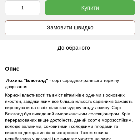
Купити
Замовити швидко
До обраного
Опис
Лохина "Блюголд" -
сорт середньо-раннього терміну
дозрівання.
Корисні властивості та вміст вітамінів є одними з основних
якостей, завдяки яким все більша кількість садівників бажають
вирощувати на своїх ділянках чудову ягоду лохину. Сорт
Блюголд був виведений американським селекціонером. Крім
перерахованих вище достоїнств, даний сорт є морозостійким,
володіє великими, соковитими і солодкими плодами та
високою декоративністю чагарників. Також лохина
невибаглива у догляді і не вимагає укриття на зиму.