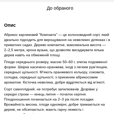
До обраного
Опис
Абрикос карликовий "Компакта" — це колоновидний сорт, який
ідеально підходить для вирощування на невеликих ділянках і в
приватних садах. Дерево компактне, максимальна висота —
2–2,5 метра, крона вузька, що дозволяє висаджувати кілька
дерев навіть на обмеженій площі.
Плоди середнього розміру, масою 50–60 г, злегка подовженої
форми. Шкірка насичено-оранжева, іноді з легким рум’янцем,
середньої щільності. М’якоть оранжевого кольору, соковита,
солодка, середньої щільності, з приємним абрикосовим
ароматом. Кісточка невелика, добре відділяється від м’якоті.
Сорт самоплідний, не потребує запилювачів. Дозріває у
середні строки — кінець липня – початок серпня.
Плодоношення починається на 2–3 рік після посадки.
Врожайність висока, плоди одномірні, добре тримаються на
дереві, не обсипаються, мають гарну лежкість і