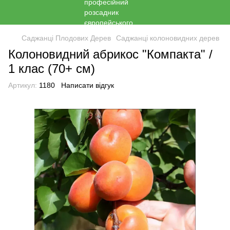
Саджанці Плодових Дерев
Саджанці колоновидних дерев
Колоновидний абрикос "Компакта" /
1 клас (70+ см)
Артикул:
1180
Написати відгук