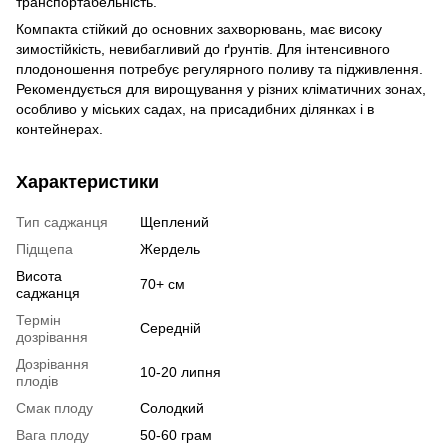
транспортабельність.
Компакта стійкий до основних захворювань, має високу
зимостійкість, невибагливий до ґрунтів. Для інтенсивного
плодоношення потребує регулярного поливу та підживлення.
Рекомендується для вирощування у різних кліматичних зонах,
особливо у міських садах, на присадибних ділянках і в
контейнерах.
Характеристики
Тип саджанця
Щеплений
Підщепа
Жердель
Висота
70+ см
саджанця
Термін
Середній
дозрівання
Дозрівання
10-20 липня
плодів
Смак плоду
Солодкий
Вага плоду
50-60 грам