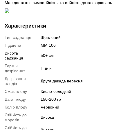
Має достатню зимостійкість, та стійкість до захворювань.
Характеристики
Тип саджанця
Щеплений
Підщепа
ММ 106
Висота
50+ см
саджанця
Термін
Пізній
дозрівання
Дозрівання
Друга декада вересня
плодів
Смак плоду
Кисло-солодкий
Вага плоду
150-200 гр
Колір плоду
Червоний
Стійкість до
Висока
морозів
Стійкість до
Висока