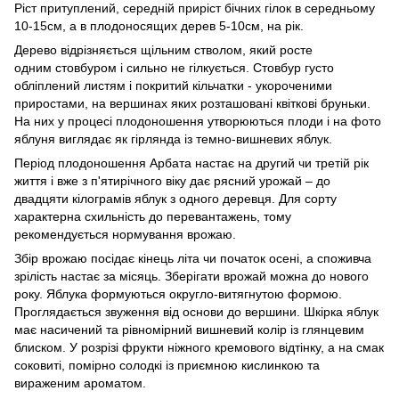
Ріст притуплений, середній приріст бічних гілок в середньому
10-15см, а в плодоносящих дерев 5-10см, на рік.
Дерево відрізняється щільним стволом, який росте
одним стовбуром і сильно не гілкується. Стовбур густо
обліплений листям і покритий кільчатки - укороченими
приростами, на вершинах яких розташовані квіткові бруньки.
На них у процесі плодоношення утворюються плоди і на фото
яблуня виглядає як гірлянда із темно-вишневих яблук.
Період плодоношення Арбата настає на другий чи третій рік
життя і вже з п'ятирічного віку дає рясний урожай – до
двадцяти кілограмів яблук з одного деревця. Для сорту
характерна схильність до перевантажень, тому
рекомендується нормування врожаю.
Збір врожаю посідає кінець літа чи початок осені, а споживча
зрілість настає за місяць. Зберігати врожай можна до нового
року. Яблука формуються округло-витягнутою формою.
Проглядається звуження від основи до вершини. Шкірка яблук
має насичений та рівномірний вишневий колір із глянцевим
блиском. У розрізі фрукти ніжного кремового відтінку, а на смак
соковиті, помірно солодкі із приємною кислинкою та
вираженим ароматом.