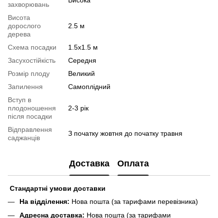
захворювань
Висота
дорослого
2.5 м
дерева
Схема посадки
1.5х1.5 м
Засухостійкість
Середня
Розмір плоду
Великий
Запилення
Самоплідний
Вступ в
плодоношення
2-3 рік
після посадки
Відправлення
З початку жовтня до початку травня
саджанців
Доставка
Оплата
Стандартні умови доставки
На відділення:
Нова пошта (за тарифами перевізника)
Адресна доставка:
Нова пошта (за тарифами