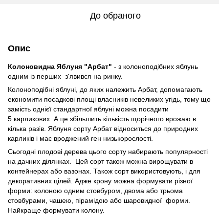
До обраного
Опис
Колоновидна Яблуня "Арбат"
- з колоноподібних яблунь
одним із перших з'явився на ринку.
Колоноподібні яблуні, до яких належить Арбат, допомагають
економити посадкові площі власників невеликих угідь, тому що
замість однієї стандартної яблуні можна посадити
5 карликових. А це збільшить кількість щорічного врожаю в
кілька разів. Яблуня сорту Арбат відноситься до природних
карликів і має вроджений ген низькорослості.
Сьогодні плодові дерева цього сорту набирають популярності
на дачних ділянках. Цей сорт також можна вирощувати в
контейнерах або вазонах. Також сорт використовують, і для
декоративних цілей. Адже крону можна формувати різної
форми: колоною одним стовбуром, двома або трьома
стовбурами, чашею, пірамідою або шаровидної форми.
Найкраще формувати колону.