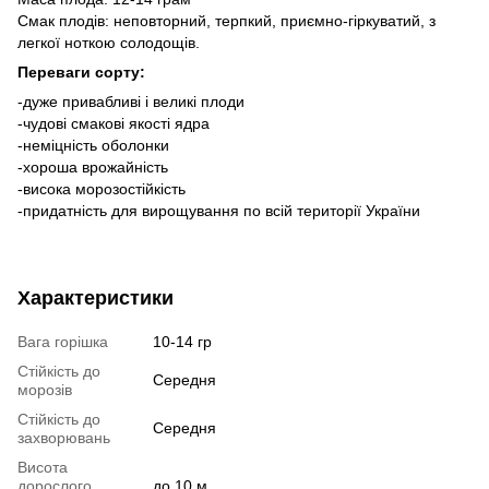
Смак плодів: неповторний, терпкий, приємно-гіркуватий, з
легкої ноткою солодощів.
Переваги сорту:
-дуже привабливі і великі плоди
-чудові смакові якості ядра
-неміцність оболонки
-хороша врожайність
-висока морозостійкість
-придатність для вирощування по всій території України
Характеристики
Вага горішка
10-14 гр
Стійкість до
Середня
морозів
Стійкість до
Середня
захворювань
Висота
дорослого
до 10 м