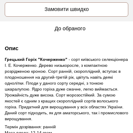
Замовити швидко
До обраного
Опис
Грецький Горіх "Кочерженко"
- сорт київського селекціонера
І. Е. Кочерженко. Дерево низькоросле, з компактною
розрідженою кроною. Сорт ранній, скороплідний, вступає в
плодоношення на другий-третій рік, цвітуть навіть деякі
однолітки. Плоди у даного сорту середні, з тонкою
шкаралупою. Ядро горіха дуже смачне, легко виймається.
Урожайність дуже висока. Сорт морозостійкий. За сумою
якостей є одним з кращих скороплідний сортів волоського
горіха. Придатний для вирощування у всіх областях України.
Даний сорт підходить, як для аматорського, так і промислового
вирощування.
Термін дозрівання: ранній
Маса плода: 12-14 грам