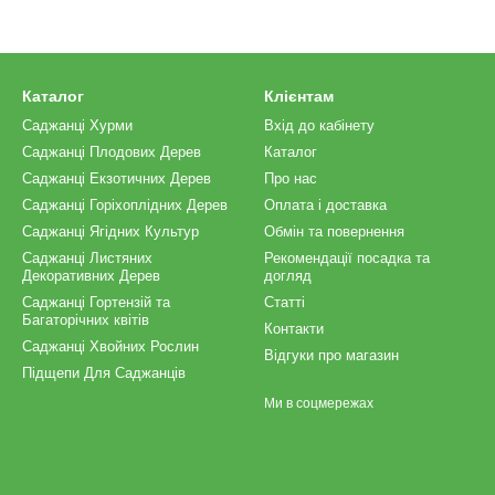
Каталог
Клієнтам
Саджанці Хурми
Вхід до кабінету
Саджанці Плодових Дерев
Каталог
Саджанці Екзотичних Дерев
Про нас
Саджанці Горіхоплідних Дерев
Оплата і доставка
Саджанці Ягідних Культур
Обмін та повернення
Саджанці Листяних
Рекомендації посадка та
Декоративних Дерев
догляд
Саджанці Гортензій та
Статті
Багаторічних квітів
Контакти
Саджанці Хвойних Рослин
Відгуки про магазин
Підщепи Для Саджанців
Ми в соцмережах