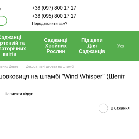
+38 (097) 800 17 17
д
+38 (095) 800 17 17
Передзвонити вам?
Саджанці
Саджанці
Підщепи
ртензій та
Хвойних
Для
Укр
гаторічних
Рослин
Саджанців
квітів
ивних Дерев
Декоративні дерева на штамбі
овковиця на штамбі "Wind Whisper" (Шепіт
Написати відгук
В бажання