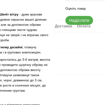
Оцініть товар
Шепіт вітру
- дуже красиве
удовою окрасою вашої ділянки.
Надіслати
, але за допомогою обрізки
Доставка
Оплата
-глянцеве листя чудово
ця не хворіє і не втрачає свого
вороби.
ному дизайні
, плакучу
 і в групових композиціях.
зростатись до 3-6 метрів, висота
о провидити щорічну обрізку не
 допомогою обрізки висоту
плакуча шовковиця також
, чорні, довжиною до 3 см,
ре росте в сонячних місцях, до
апняним грунтам.
ини з відкритою кореневою