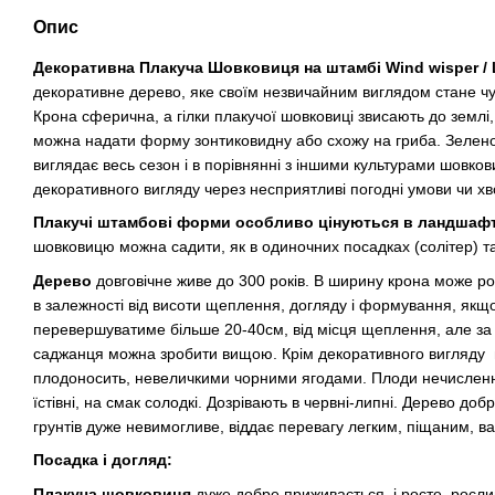
Опис
Декоративна Плакуча Шовковиця на штамбі Wind wisper / 
декоративне дерево, яке своїм незвичайним виглядом стане ч
Крона сферична, а гілки плакучої шовковиці звисають до землі
можна надати форму зонтиковидну або схожу на гриба. Зелено
виглядає весь сезон і в порівнянні з іншими культурами шовкови
декоративного вигляду через несприятливі погодні умови чи х
Плакучі штамбові форми особливо цінуються в ландшафт
шовковицю можна садити, як в одиночних посадках (солітер) так
Дерево
довговічне живе до 300 років. В ширину крона може ро
в залежності від висоти щеплення, догляду і формування, якщ
перевершуватиме більше 20-40см, від місця щеплення, але за
саджанця можна зробити вищою. Крім декоративного вигляду 
плодоносить, невеличкими чорними ягодами. Плоди нечисленні
їстівні, на смак солодкі. Дозрівають в червні-липні. Дерево доб
грунтів дуже невимогливе, віддає перевагу легким, піщаним, в
Посадка і догляд:
Плакуча шовковиця
дуже добре приживається, і росте, росл