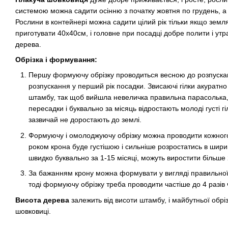
системою можна садити осінню з початку жовтня по грудень, а 
Рослини в контейнері можна садити цілий рік тільки якщо зем
приготувати 40х40см, і головне при посадці добре полити і ут
дерева.
Обрізка і формування:
Першу формуючу обрізку проводиться весною до розпуска
розпускання у перший рік посадки. Звисаючі гілки акуратно 
штамбу, так щоб вийшла невеличка правильна парасолька,
пересадки і буквально за місяць відростають молоді густі г
зазвичай не доростають до землі.
Формуючу і омолоджуючу обрізку можна проводити кожного
роком крона буде густішою і сильніше розростатись в шири
швидко буквально за 1-15 місяці, можуть виростити більше 
За бажанням крону можна формувати у вигляді правильної
тоді формуючу обрізку треба проводити частіше до 4 разів 
Висота дерева
залежить від висоти штамбу, і майбутньої обр
шовковиці.