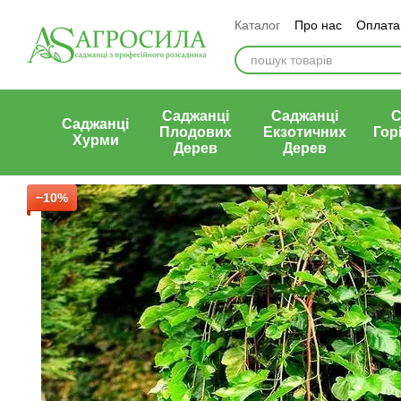
Перейти к основному контенту
Каталог
Про нас
Оплата 
Статті
Контакти
Відгу
Саджанці
Саджанці
С
Саджанці
Плодових
Екзотичних
Гор
Хурми
Дерев
Дерев
−10%