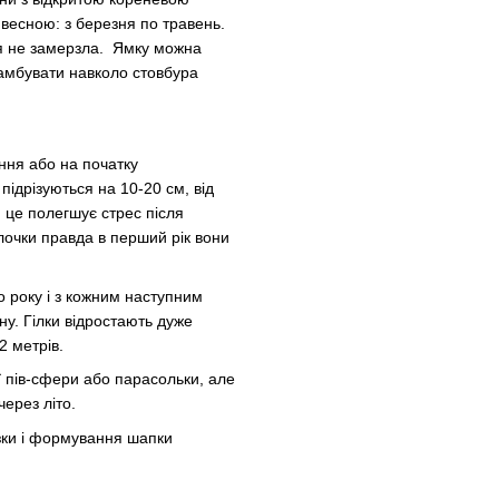
весною: з березня по травень.
ля не замерзла. Ямку можна
рамбувати навколо стовбура
ння або на початку
підрізуються на 10-20 см, від
 це полегшує стрес після
ілочки правда в перший рік вони
 року і з кожним наступним
ну. Гілки відростають дуже
2 метрів.
 пів-сфери або парасольки, але
через літо.
ізки і формування шапки