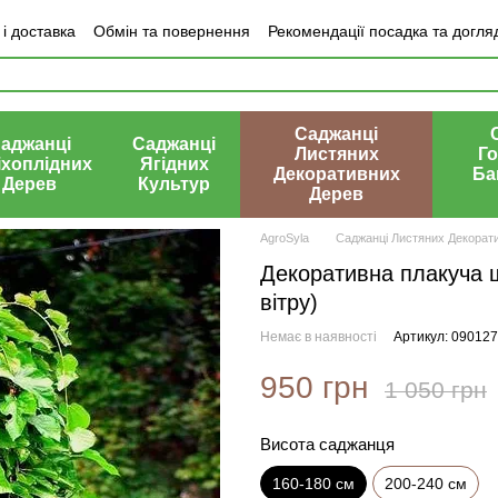
і доставка
Обмін та повернення
Рекомендації посадка та догля
ки про магазин
Саджанці
аджанці
Саджанці
Листяних
Го
іхоплідних
Ягідних
Декоративних
Ба
Дерев
Культур
Дерев
AgroSyla
Саджанці Листяних Декорат
Декоративна плакуча ш
вітру)
Немає в наявності
Артикул: 090127
950 грн
1 050 грн
Висота саджанця
160-180 см
200-240 см