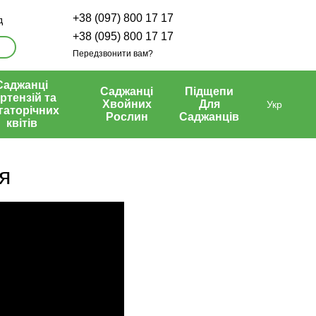
+38 (097) 800 17 17
д
+38 (095) 800 17 17
Передзвонити вам?
Саджанці
Саджанці
Підщепи
ртензій та
Хвойних
Для
Укр
гаторічних
Рослин
Саджанців
квітів
я