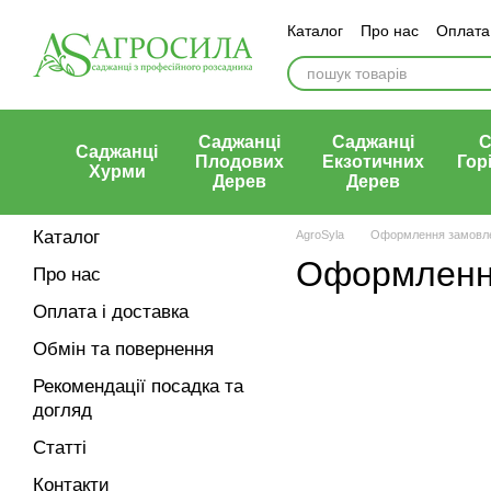
Перейти к основному контенту
Каталог
Про нас
Оплата 
Статті
Контакти
Відгу
Саджанці
Саджанці
С
Саджанці
Плодових
Екзотичних
Гор
Хурми
Дерев
Дерев
Каталог
AgroSyla
Оформлення замовл
Оформлення
Про нас
Оплата і доставка
Обмін та повернення
Рекомендації посадка та
догляд
Статті
Контакти