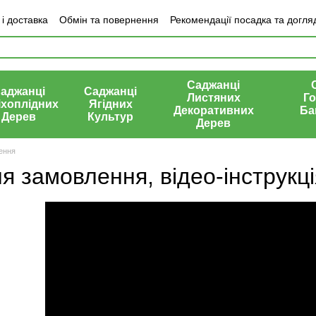
і доставка
Обмін та повернення
Рекомендації посадка та догля
ки про магазин
Саджанці
аджанці
Саджанці
Листяних
Го
іхоплідних
Ягідних
Декоративних
Ба
Дерев
Культур
Дерев
ення
 замовлення, відео-інструкці