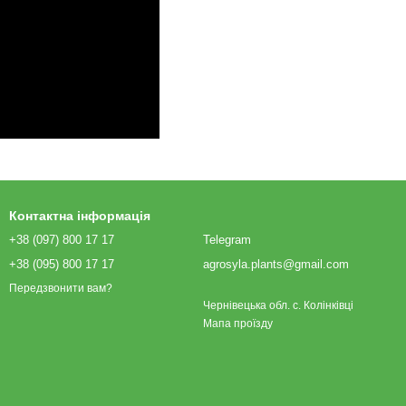
Контактна інформація
+38 (097) 800 17 17
Telegram
+38 (095) 800 17 17
agrosyla.plants@gmail.com
Передзвонити вам?
Чернівецька обл. с. Колінківці
Мапа проїзду