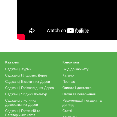
Каталог
Клієнтам
Саджанці Хурми
Вхід до кабінету
Саджанці Плодових Дерев
Каталог
Саджанці Екзотичних Дерев
Про нас
Саджанці Горіхоплідних Дерев
Оплата і доставка
Саджанці Ягідних Культур
Обмін та повернення
Саджанці Листяних
Рекомендації посадка та
Декоративних Дерев
догляд
Саджанці Гортензій та
Статті
Багаторічних квітів