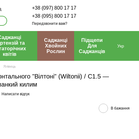
+38 (097) 800 17 17
д
+38 (095) 800 17 17
Передзвонити вам?
Саджанці
Саджанці
Підщепи
ртензій та
Хвойних
Для
Укр
гаторічних
Рослин
Саджанців
квітів
Ялівець
тального "Вілтоні" (Wiltonii) / С1.5 —
ланкий килим
Написати відгук
В бажання