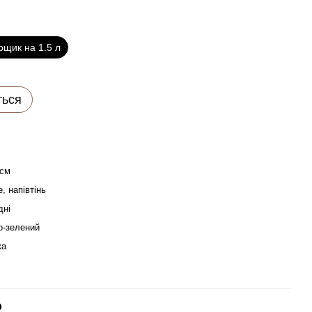
рщик на 1.5 л
ться
0см
, напівтінь
дні
о-зелений
ка
р