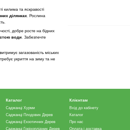
і килима та яскравості
чних ділянках
. Рослина
ть.
ості, добре росте на бідних
астою води
. Забезпечте
витримує загазованість міських
требує укриття на зиму та не
Каталог
Клієнтам
Саджанці Хурми
Вхід до кабінету
Саджанці Плодових Дерев
Каталог
Саджанці Екзотичних Дерев
Про нас
Саджанці Горіхоплідних Дерев
Оплата і доставка