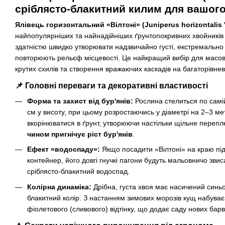
сріблясто-блакитний килим для вашого
Ялівець горизонтальний «Вілтоні» (Juniperus horizontalis 'W
найпопулярніших та найнадійніших ґрунтопокривних хвойників у
здатністю швидко утворювати надзвичайно густі, екстремально 
повторюють рельєф місцевості. Це найкращий вибір для масов
крутих схилів та створення вражаючих каскадів на багаторівнев
📌 Головні переваги та декоративні властивості
Форма та захист від бур'янів:
Рослина стелиться по самі
см у висоту, при цьому розростаючись у діаметрі на 2–3 ме
вкорінюватися в ґрунт, утворюючи настільки щільне перепл
чином пригнічує ріст бур'янів
.
Ефект «водоспаду»:
Якщо посадити «Вілтоні» на краю підп
контейнер, його довгі гнучкі пагони будуть мальовничо зви
сріблясто-блакитний водоспад.
Колірна динаміка:
Дрібна, густа хвоя має насичений синьо
блакитний колір. З настанням зимових морозів кущ набуває
фіолетового (сливового) відтінку, що додає саду нових барв