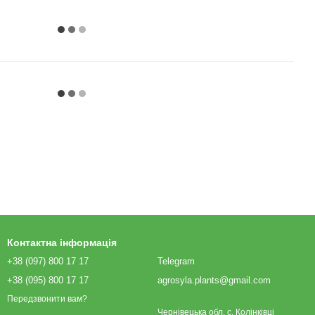
Контактна інформація
+38 (097) 800 17 17
Telegram
+38 (095) 800 17 17
agrosyla.plants@gmail.com
Передзвонити вам?
Чернівецька обл. с. Колінківці