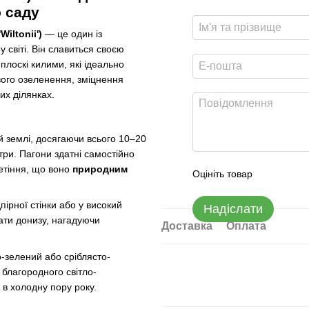
 саду
iltonii')
— це один із
 світі. Він славиться своєю
плоскі килими, які ідеально
ого озеленення, зміцнення
их ділянках.
й землі, досягаючи всього 10–20
три. Пагони здатні самостійно
етіння, що воно
природним
Оцініть товар
ірної стінки або у високий
Надіслати
сати донизу, нагадуючи
Доставка
Оплата
-зелений або сріблясто-
 благородного світло-
 в холодну пору року.