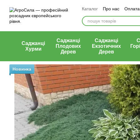
Перейти к основному контенту
Каталог
Про нас
Оплата 
Статті
Контакти
Відгу
Саджанці
Саджанці
С
Саджанці
Плодових
Екзотичних
Гор
Хурми
Дерев
Дерев
Новинка