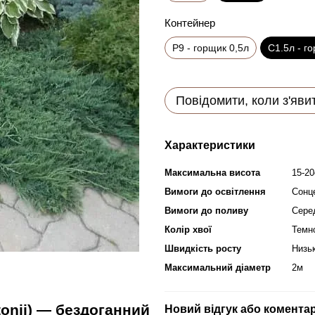
Контейнер
P9 - горщик 0,5л
С1.5л - го
Повідомити, коли з'яви
Характеристики
Максимальна висота
15-2
Вимоги до освітлення
Сонце
Вимоги до поливу
Сере
Колір хвої
Темн
Швидкість росту
Низь
Максимальний діаметр
2м
tonii) — бездоганний
Новий відгук або комента