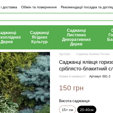
і доставка
Обмін та повернення
Рекомендації посадка та догля
ки про магазин
Саджанці
аджанці
Саджанці
Листяних
Го
іхоплідних
Ягідних
Декоративних
Ба
Дерев
Культур
Дерев
AgroSyla
Саджанці Хвойних Рослин
Саджанці ялівця горизон
сріблясто-блакитний с
Немає в наявності
Артикул: 681-2
150 грн
Висота саджанця
15+ см
20-40см