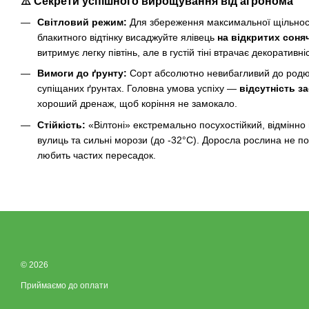
⚠️ Секрети успішного вирощування від агронома
Світловий режим:
Для збереження максимальної щільност
блакитного відтінку висаджуйте ялівець
на відкритих соня
витримує легку півтінь, але в густій тіні втрачає декоративніс
Вимоги до ґрунту:
Сорт абсолютно невибагливий до родюч
супіщаних ґрунтах. Головна умова успіху —
відсутність з
хороший дренаж, щоб коріння не замокало.
Стійкість:
«Вілтоні» екстремально посухостійкий, відмінно 
вулиць та сильні морози (до -32°C). Доросла рослина не по
любить частих пересадок.
© 2026
Приймаємо до оплати